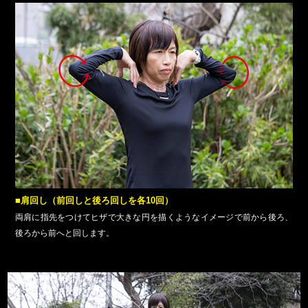
■肩回し（前回しと後ろ回しを各10回）
両肩に指先をつけてヒザで大きな円を描くようなイメージで前から後ろ、
後ろから前へと回します。