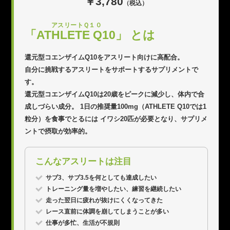
￥3,780
（税込）
アスリートＱ１０
「AT
HLETE Q
10」 とは
還元型コエンザイムQ10をアスリート向けに高配合。
自分に挑戦するアスリートをサポートするサプリメントで
す。
還元型コエンザイムQ10は20歳をピークに減少し、
体内で合
成しづらい成分。
1日の推奨量100mg（ATHLETE Q10では1
粒分）を食事でとるには
イワシ20匹が必要となり、サプリメ
ントで摂取が効率的。
こんなアスリートは注目
サブ3、サブ3.5を何としても達成したい
トレーニング量を増やしたい、練習を継続したい
走った翌日に疲れが抜けにくくなってきた
レース直前に体調を崩してしまうことが多い
仕事が多忙、生活が不規則