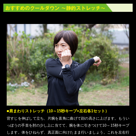
■肩まわりストレッチ（10～15秒キープ×左右各1セット）
背すじを伸ばして立ち、片腕を直角に曲げて顔の高さに上げます。もうい
っぽうの手首を肘の少し上に当てて、腕を体に引きつけて10～15秒キープ
します。体をひねらず、真正面に向けたまま行いましょう。これを左右行