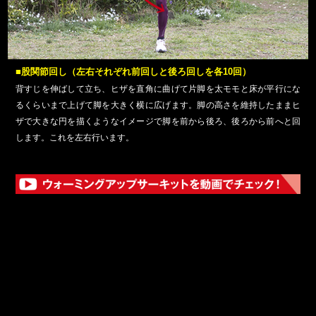
■股関節回し（左右それぞれ前回しと後ろ回しを各10回）
背すじを伸ばして立ち、ヒザを直角に曲げて片脚を太モモと床が平行にな
るくらいまで上げて脚を大きく横に広げます。脚の高さを維持したままヒ
ザで大きな円を描くようなイメージで脚を前から後ろ、後ろから前へと回
します。これを左右行います。