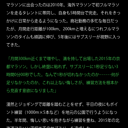
マラソンに出会ったのは2010年。海外マラソンで初フルマラソ
ンを走るタレントに帯同し、自身も5時間台で完走。それをきっ
かけに日常から走るようになった。商社勤務の多忙な毎日だっ
たが、月間走行距離が100km、200kmと増えるにつれフルマラ
ソンのタイムも順調に伸び、5年後にはサブスリーが視野に入っ
てきた。
「月間300km近くまで増やし、満を持して出場した2015年の京
都マラソン。しかし終盤に粘れず、サブスリーに1秒足りない3
時間0分00秒でした。なんで1秒が切れなかったのか･･････何が
足りなかったのか、これ以上ない悔しさが、練習方法を根本か
ら見直す意欲になりました」
漫然とジョギングで距離を踏むことをせず、平日の夜にもポイ
ント練習（1000m×5本など）を地元の公園で行うようになっ
た。半年間、悔しい思いを抱きながら練習を重ね、2015年の北