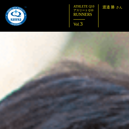
ATHLETE Q10
渡邉 勝
さん
アスリートＱ10
RUNNERS
3
Vol.