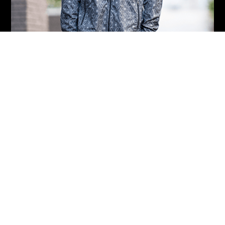
レース1週間前からは朝1粒、就寝前2粒の合計3粒の
還元型コエンザイムQ10を飲んでいます
記録更新は、まだ終わらなかった。2017年の大阪マラソンで
は、月間200kmの練習量ながら、自己ベストを5分近く更新し、